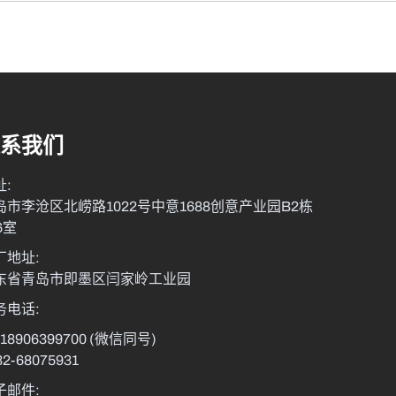
系我们
址:
岛市李沧区北崂路1022号中意1688创意产业园B2栋
6室
厂地址:
东省青岛市即墨区闫家岭工业园
务电话:
-18906399700
(微信同号)
32-68075931
子邮件: