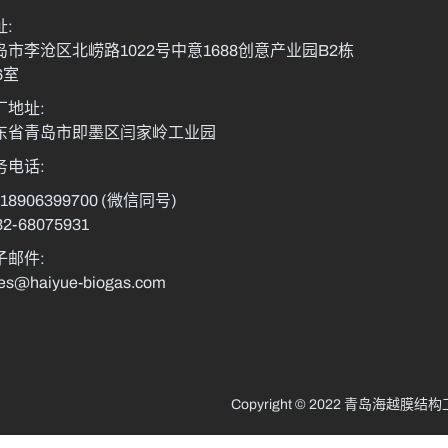
址:
岛市李沧区北崂路1022号中意1688创意产业园B2栋
6室
厂地址:
东省青岛市即墨区闫家岭工业园
务电话:
-18906399700
(微信同号)
32-68075931
子邮件:
les@haiyue-biogas.com
Copyright © 2022 青岛海