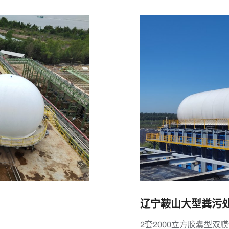
辽宁鞍山大型粪污
2套2000立方胶囊型双