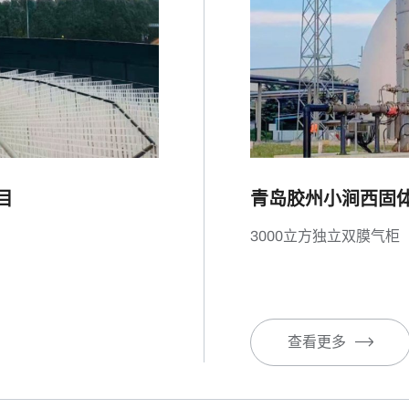
目
青岛胶州小涧西固
3000立方独立双膜气柜
查看更多