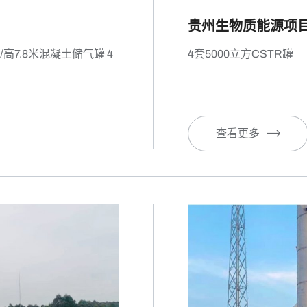
贵州生物质能源项
/高7.8米混凝土储气罐 4
4套5000立方CSTR罐
查看更多