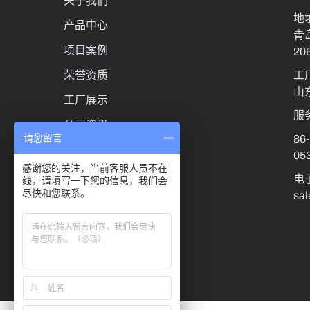
关于我们
地
产品中心
青
项目案例
20
荣誉资质
工
山
工厂展示
服
公司资讯
86
请您留言
联系我们
05
感谢您的关注，当前客服人员不在
电
线，请填写一下您的信息，我们会
sa
尽快和您联系。
Select Language
▼