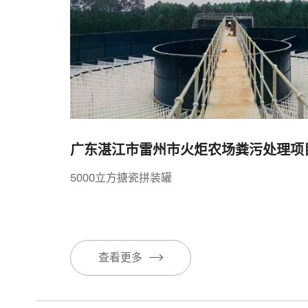
广东湛江市雷州市火炬农场粪污处理项
5000立方搪瓷拼装罐
查看更多