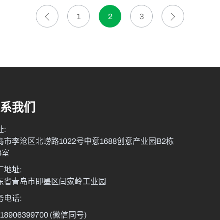
1
2
3
系我们
址:
岛市李沧区北崂路1022号中意1688创意产业园B2栋
6室
厂地址:
东省青岛市即墨区闫家岭工业园
务电话:
-18906399700
(微信同号)