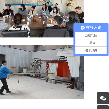
在线咨询
双膜气柜
拼装罐
技术咨询