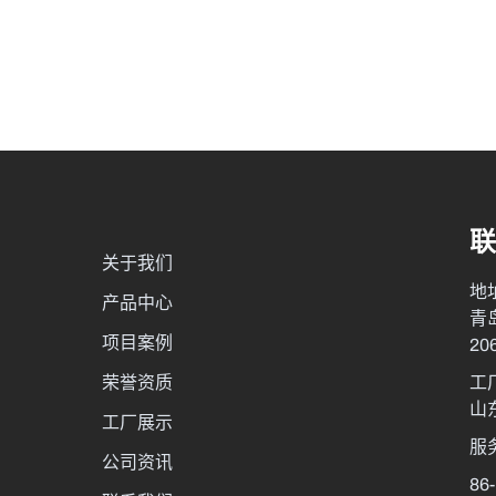
联
关于我们
地
产品中心
青
项目案例
20
荣誉资质
工
山
工厂展示
服
公司资讯
86