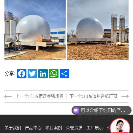
Facebook
Twitter
LinkedIn
WhatsApp
Share
分享:
上一个: 江苏宿迁养猪场粪
下一个: 山东滨州造纸厂项
可以介绍下你们的产品么？
便处理项目
目
你们是怎么收费的呢？
关于我们
产品中心
项目案例
荣誉资质
工厂展示
公司资讯