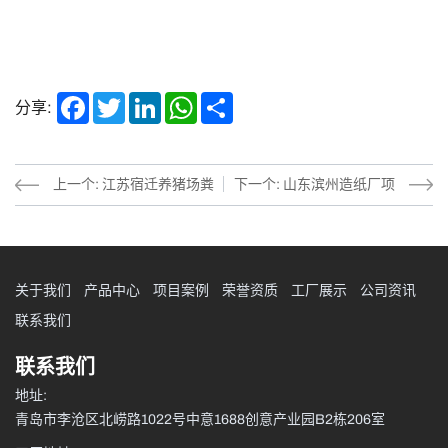
Facebook
Twitter
LinkedIn
WhatsApp
Share
分享:
上一个: 江苏宿迁养猪场粪
下一个: 山东滨州造纸厂项
便处理项目
目
关于我们
产品中心
项目案例
荣誉资质
工厂展示
公司资讯
联系我们
联系我们
地址:
青岛市李沧区北崂路1022号中意1688创意产业园B2栋206室