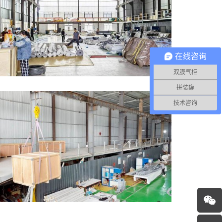
在线咨询
双膜气柜
拼装罐
技术咨询