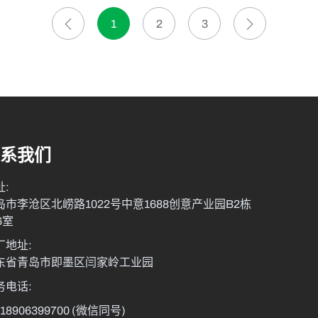
1
2
3
系我们
址:
岛市李沧区北崂路1022号中意1688创意产业园B2栋
6室
厂地址:
东省青岛市即墨区闫家岭工业园
务电话:
-18906399700
(微信同号)