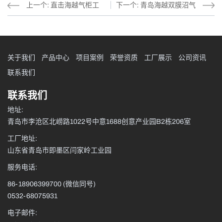
上一个: 直击海越气柜工
下一个: 青岛海越双膜沼气
厂，三台3000方双膜气柜
柜：环保效果，一柜搞定！
加工现场！
关于我们
产品中心
项目案例
荣誉资质
工厂展示
公司资讯
联系我们
联系我们
地址:
青岛市李沧区北崂路1022号中意1688创意产业园B2栋206室
工厂地址:
山东省青岛市即墨区闫家岭工业园
服务电话:
86-18906399700
(微信同号)
0532-68075931
电子邮件: