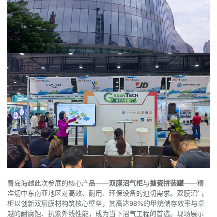
青岛海越此次参展的核心产品——
双膜沼气柜
与
搪瓷拼装罐
——精
准切中东南亚地区对高效、耐用、环保设备的迫切需求。双膜沼气
柜以创新双层膜材构筑核心壁垒，其高达98%的甲烷储存效率与卓
越的耐腐蚀、抗紫外线性能，成为当下沼气工程的首选。现场展示