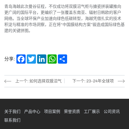
青岛海越此次曼谷征程，不仅成功将双膜沼气柜与搪瓷拼装罐推向
更广阔的国际平台，更编织了一张覆盖东南亚、辐射日韩欧的客户
网络。当全球环保产业加速向绿色低碳转型，海越凭借扎实的技术
积淀与精准的市场洞察，正在将“中国膜结构方案”锻造成国际绿色基
建的关键拼图。
Facebook
Twitter
LinkedIn
WhatsApp
Share
分享:
上一个: 如何选择双膜沼气
下一个: 23-24年全球项
柜？青岛海越尼日利亚项目
目，青岛海越双膜气柜安装
给出答案
实绩
关于我们
产品中心
项目案例
荣誉资质
工厂展示
公司资讯
联系我们