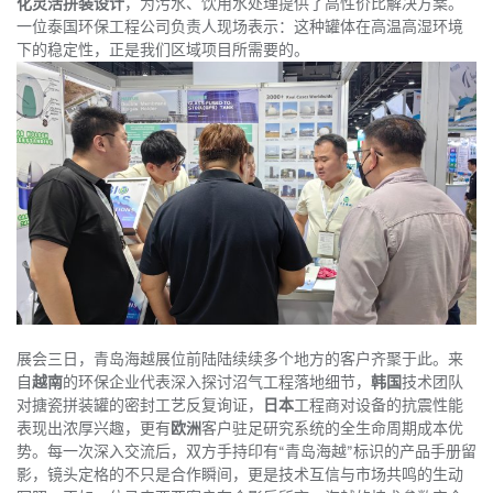
化灵活拼装设计
，为污水、饮用水处理提供了高性价比解决方案。
一位泰国环保工程公司负责人现场表示：这种罐体在高温高湿环境
下的稳定性，正是我们区域项目所需要的。
展会三日，青岛海越展位前陆陆续续多个地方的客户齐聚于此。来
自
越南
的环保企业代表深入探讨沼气工程落地细节，
韩国
技术团队
对搪瓷拼装罐的密封工艺反复询证，
日本
工程商对设备的抗震性能
表现出浓厚兴趣，更有
欧洲
客户驻足研究系统的全生命周期成本优
势。每一次深入交流后，双方手持印有“青岛海越”标识的产品手册留
影，镜头定格的不只是合作瞬间，更是技术互信与市场共鸣的生动