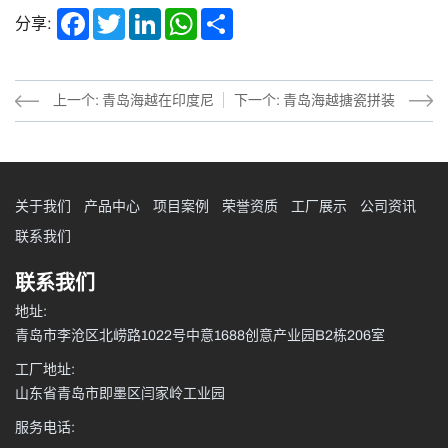
Facebook
Twitter
LinkedIn
WhatsApp
Share
分享:
上一个: 青岛海越在印度尼
下一个: 青岛海越搪瓷拼装
西亚造纸厂成功安装两套
罐工厂：精湛工艺与高效团
400立方双膜气柜
队，成功交付萨尔瓦多大型
关于我们
产品中心
项目案例
荣誉资质
工厂展示
公司资讯
水罐装货项目
联系我们
联系我们
地址:
青岛市李沧区北崂路1022号中意1688创意产业园B2栋206室
工厂地址:
山东省青岛市即墨区闫家岭工业园
服务电话: